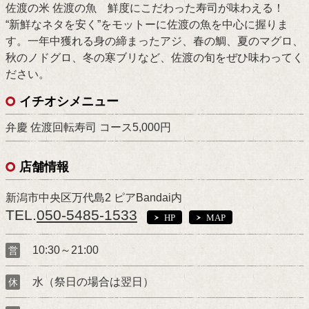
佐渡の米 佐渡の魚 鮮度にこだわった寿司が味わえる！
“新鮮なネタを安く”をモットーに佐渡の魚を中心に握りま
す。一年中獲れる身の締まったアジ、春の鯛、夏のマグロ、
秋のノドグロ、冬の寒ブリなど、佐渡の旬をぜひ味わってく
ださい。
イチオシメニュー
弁慶 佐渡回転寿司 コース5,000円
店舗情報
新潟市中央区万代島2 ピアBandai内
TEL.
050-5485-1533
HP
MAP
10:30～21:00
営
水（祭日の場合は翌日）
休