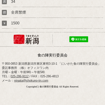
34
席
全席禁煙
煙
1500
￥
食の陣実行委員会
〒950-0853 新潟県新潟市東区東明3-10-1 「にいがた食の陣実行委員会」
委託事務所 （株）オフィスワン内
月曜～金曜・午前9時～午後5時
TEL：
025-286-9112
/ FAX：025-286-4813
メール：
niigata@shokuno-jin.com
Copyright(C) 食の陣実行委員会 All Rights Reserved.