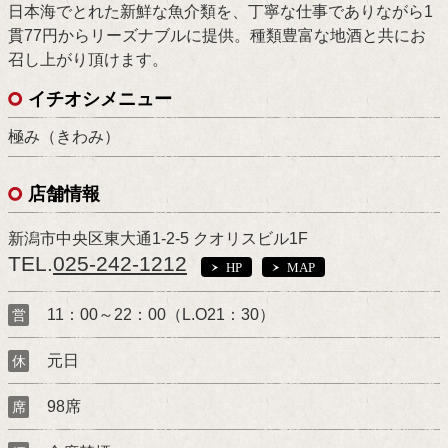
日本海でとれた新鮮な魚介類を、丁寧な仕事でありながら1
貫77円からリーズナブルに提供。種類豊富な地酒と共にお
召し上がり頂けます。
イチオシメニュー
極み（きわみ）
店舗情報
新潟市中央区東大通1-2-5 クオリスビル1F
TEL.
025-242-1212
HP
MAP
11：00～22：00（L.O21：30）
営
元日
休
98席
席