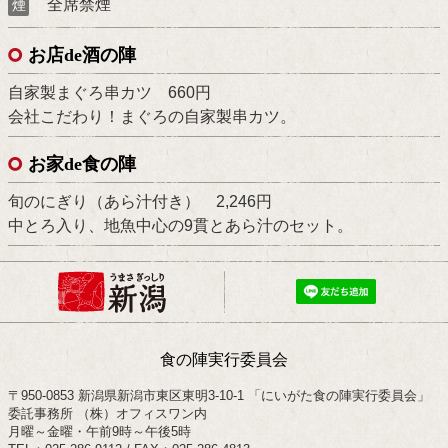
全席禁煙
煙
お店de酒の陣
自家製まぐろ串カツ 660円
会社こだわり！まぐろの自家製串カツ。
お家de食の陣
旬のにぎり（あら汁付き） 2,246円
中とろ入り、地魚中心の9貫とあら汁のセット。
食の陣実行委員会
〒950-0853 新潟県新潟市東区東明3-10-1 「にいがた食の陣実行委員会」
委託事務所 （株）オフィスワン内
月曜～金曜・午前9時～午後5時