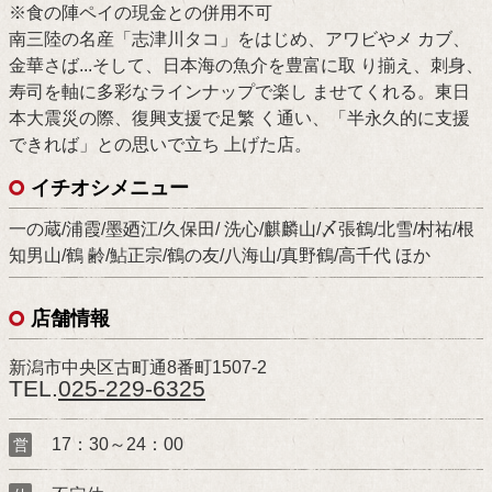
※食の陣ペイの現金との併用不可
南三陸の名産「志津川タコ」をはじめ、アワビやメ カブ、
金華さば...そして、日本海の魚介を豊富に取 り揃え、刺身、
寿司を軸に多彩なラインナップで楽し ませてくれる。東日
本大震災の際、復興支援で足繁 く通い、「半永久的に支援
できれば」との思いで立ち 上げた店。
イチオシメニュー
一の蔵/浦霞/墨廼江/久保田/ 洗心/麒麟山/〆張鶴/北雪/村祐/根
知男山/鶴 齢/鮎正宗/鶴の友/八海山/真野鶴/高千代 ほか
店舗情報
新潟市中央区古町通8番町1507-2
TEL.
025-229-6325
17：30～24：00
営