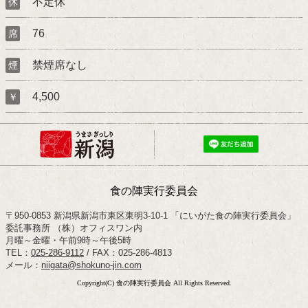
不定休
休
76
席
禁煙席なし
煙
4,500
￥
食の陣実行委員会
〒950-0853 新潟県新潟市東区東明3-10-1 「にいがた食の陣実行委員会」
委託事務所 （株）オフィスワン内
月曜～金曜・午前9時～午後5時
TEL：
025-286-9112
/ FAX：025-286-4813
メール：
niigata@shokuno-jin.com
Copyright(C) 食の陣実行委員会 All Rights Reserved.