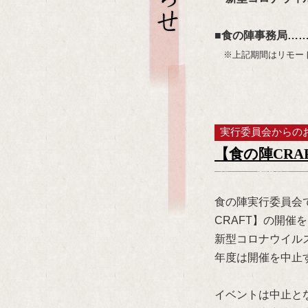
■食の陣事務局……4
※上記期間はリモート
実行委員会からの
【食の陣CRA
食の陣実行委員会
CRAFT】の開催
新型コロナウイル
年度は開催を中止
イベントは中止と