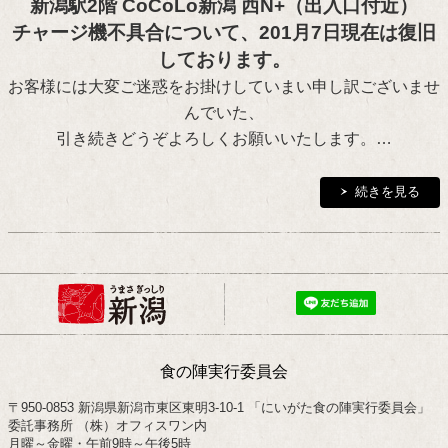
新潟駅2階 CoCoLo新潟 西N+（出入口付近）
チャージ機不具合について、201月7日現在は復旧
しております。
お客様には大変ご迷惑をお掛けしていまい申し訳ございませ
んでいた、
引き続きどうぞよろしくお願いいたします。…
続きを見る
食の陣実行委員会
〒950-0853 新潟県新潟市東区東明3-10-1 「にいがた食の陣実行委員会」
委託事務所 （株）オフィスワン内
月曜～金曜・午前9時～午後5時