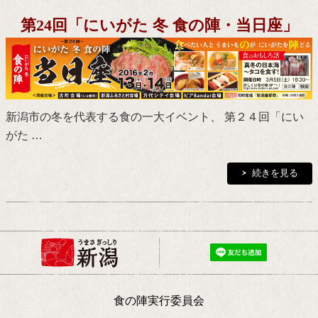
第24回「にいがた 冬 食の陣・当日座」
新潟市の冬を代表する食の一大イベント、 第２４回「にい
がた …
続きを見る
食の陣実行委員会