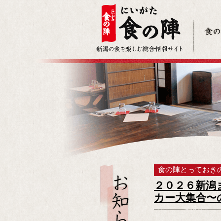
食の陣とっておき
２０２６新潟
カー大集合〜