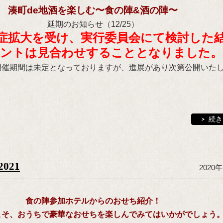
湊町de地酒を楽しむ〜食の陣&酒の陣〜
延期のお知らせ（12/25）
症拡大を受け、実行委員会にて検討した
ベントは見合わせすることとなりました。
開催期間は未定となっておりますが、進展があり次第公開いた
続き
021
2020
食の陣参加ホテルからのおせち紹介！
こそ、おうちで豪華なおせちを楽しんでみてはいかがでしょう