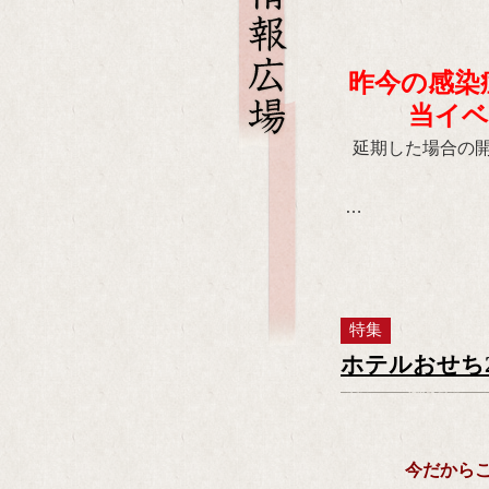
昨今の感染
当イ
延期した場合の
…
特集
ホテルおせち2
今だから