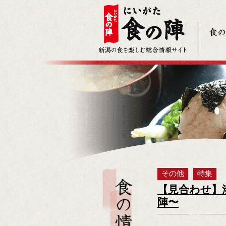
その他
特集
【見合わせ】
陣〜