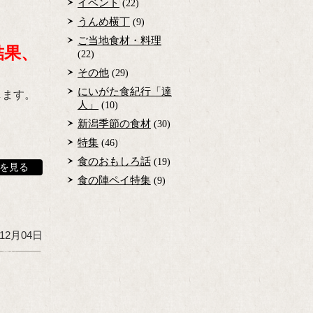
イベント
(22)
うんめ横丁
(9)
ご当地食材・料理
結果、
(22)
その他
(29)
にいがた食紀行「達
します。
人」
(10)
新潟季節の食材
(30)
特集
(46)
食のおもしろ話
(19)
を見る
食の陣ペイ特集
(9)
年12月04日
。