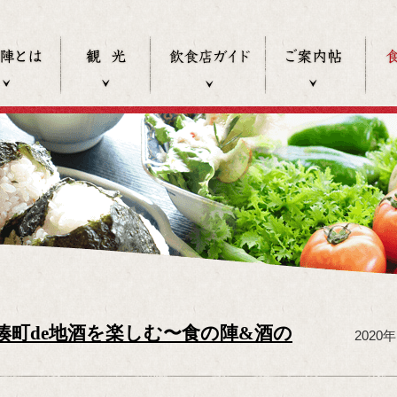
食の陣とは
観光
飲食店ガイド
過去
湊町de地酒を楽しむ〜食の陣&酒の
2020