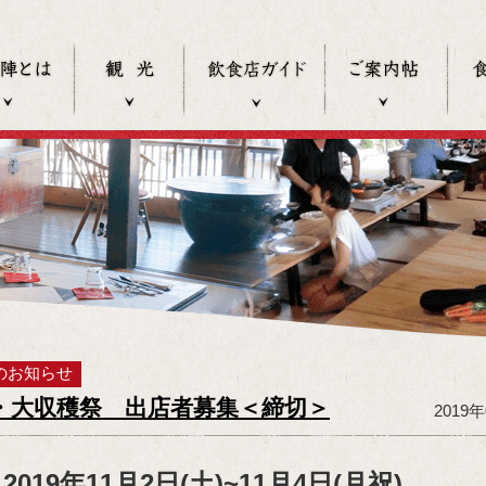
食の陣とは
観光
飲食店ガイド
過去
のお知らせ
D・大収穫祭 出店者募集＜締切＞
2019
2019年11月2日(土)~11月4日(月祝)