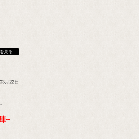
を見る
年03月22日
す。
陣~