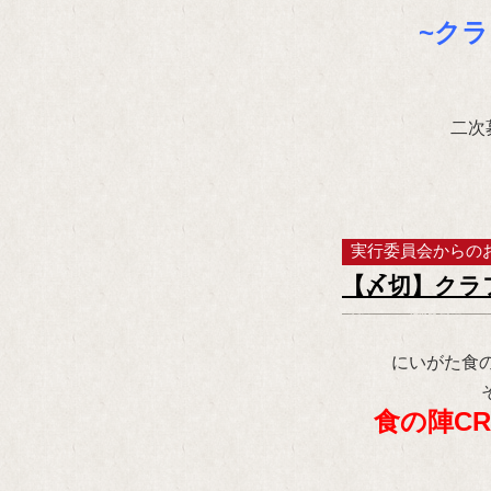
~クラ
二次
実行委員会からの
【〆切】クラ
にいがた食
食の陣CR