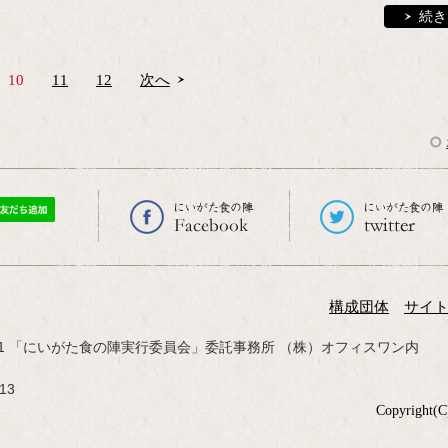
続き
10
11
12
次へ
構成団体
サイ
-10-1 「にいがた食の陣実行委員会」委託事務所 （株）オフィスワン内
13
Copyright