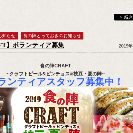
続き
お知らせ
食の陣とっておきのお知らせ
AFT】ボランティア募集
2019
食の陣CRAFT
~クラフトビール&ピンチョス&枝豆・夏の陣~
ランティアスタッフ募集中！