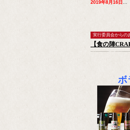
2019年8月16
日
…
実行委員会からの
【食の陣CR
ボ