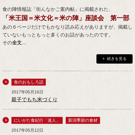
食の陣情報誌「街んなかご案内帖」に掲載された、
「米王国＝米文化＝米の陣」座談会 第一部
あの６ページだけでもかなり読み応えがありますが、掲載し
ていないもっともっと多くのお話があったのです。
その
全文
…
続きを見る
食のおもしろ話
2017年05月16日
親子でもち米づくり
にいがた食紀行「達人」
新潟季節の食材
2017年05月12日