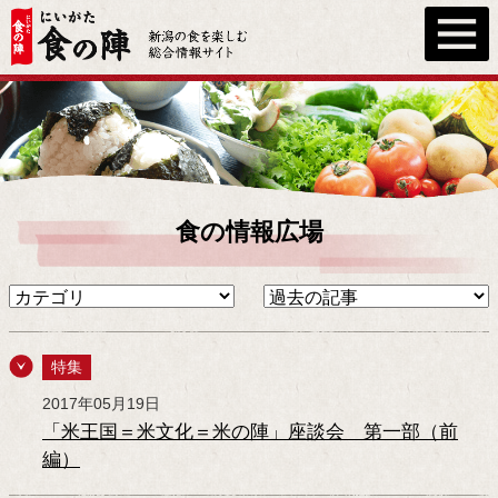
食の情報広場
特集
2017年05月19日
「米王国＝米文化＝米の陣」座談会 第一部（前
編）