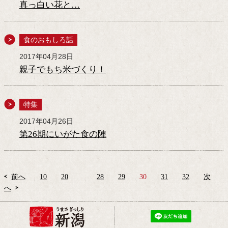
真っ白い花と…
食のおもしろ話
2017年04月28日
親子でもち米づくり！
特集
2017年04月26日
第26期にいがた食の陣
前へ
10
20
28
29
30
31
32
次
へ